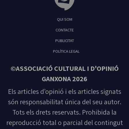
Tribuna Ganxona - Revista digital de Sant
QUI SOM
Feliu de Guíxols
CONTACTE
PUBLICITAT
POLÍTICA LEGAL
©ASSOCIACIÓ CULTURAL I D'OPINIÓ
GANXONA 2026
Els articles d’opinió i els articles signats
són responsabilitat única del seu autor.
Tots els drets reservats. Prohibida la
reproducció total o parcial del contingut