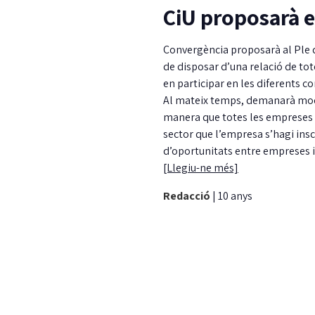
CiU proposarà e
Convergència proposarà al Ple d
de disposar d’una relació de to
en participar en les diferents c
Al mateix temps, demanarà modif
manera que totes les empreses i
sector que l’empresa s’hagi inscr
d’oportunitats entre empreses i
[Llegiu-ne més]
Redacció
|
10 anys