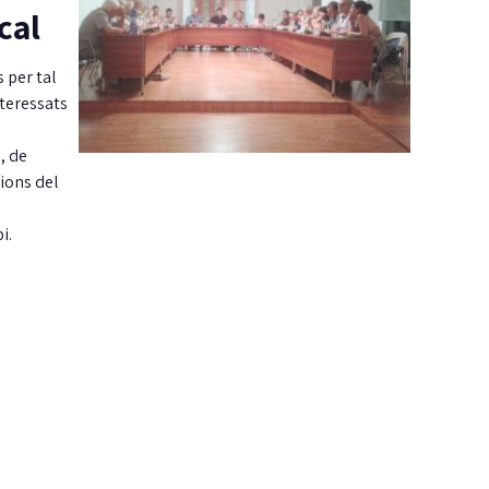
cal
 per tal
nteressats
, de
ions del
i.