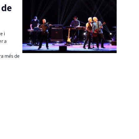
 de
e i
er a
ara més de