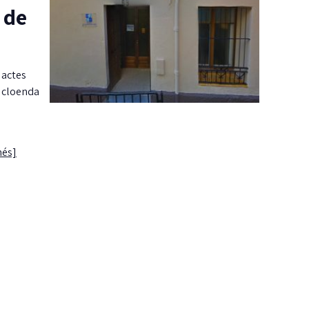
 de
 actes
a cloenda
més]