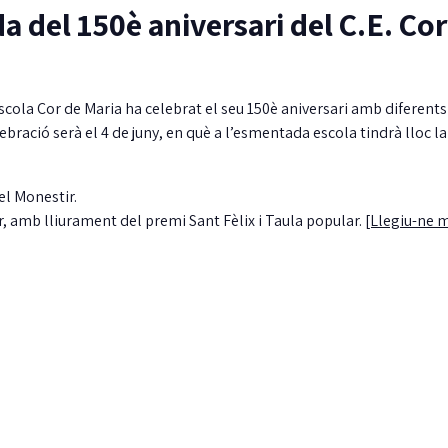
a del 150è aniversari del C.E. Cor
cola Cor de Maria ha celebrat el seu 150è aniversari amb diferents
ebració serà el 4 de juny, en què a l’esmentada escola tindrà lloc l
el Monestir.
, amb lliurament del premi Sant Fèlix i Taula popular.
[Llegiu-ne 