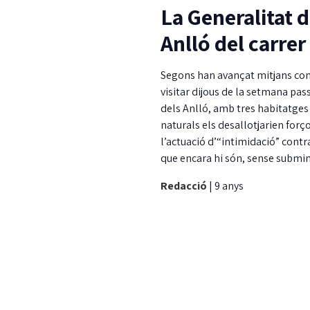
La Generalitat d
Anlló del carre
Segons han avançat mitjans com 
visitar dijous de la setmana pas
dels Anlló, amb tres habitatges 
naturals els desallotjarien forço
l’actuació d’“intimidació” contr
que encara hi són, sense submi
Redacció
|
9 anys