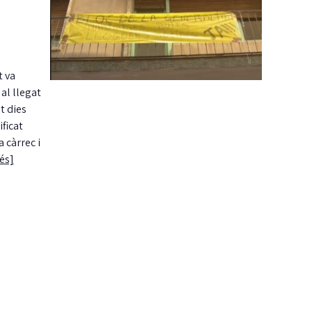
t va
al llegat
t dies
ificat
 càrrec i
és]