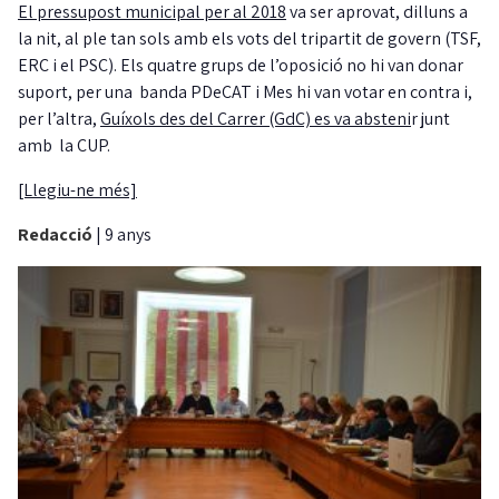
El pressupost municipal per al 2018
va ser aprovat, dilluns a
la nit, al ple tan sols amb els vots del tripartit de govern (TSF,
ERC i el PSC). Els quatre grups de l’oposició no hi van donar
suport, per una banda PDeCAT i Mes hi van votar en contra i,
per l’altra,
Guíxols des del Carrer (GdC) es va absteni
r junt
amb la CUP.
[Llegiu-ne més]
Redacció
|
9 anys