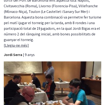
sortir del Port de Barcelona fent aquesta ruta: Nàpols,
Civitavecchia (Roma), Livorno (Florencia-Pisa), Villefranche
(Mònaco-Niça), Toulon (Le Castellet i Sanary Sur Mer) i
Barcelona. Aquesta bona combinació va permetre fer turisme
pel matí i jugar el torneig per la tarda, amb 8 rondes i una
participació total de 19 jugadors, en la qual Jordi Bigas era el
número 2 del rànquing inicial, amb bones possibilitats de
guanyar el torneig.
[Llegiu-ne més]
Jordi Serra
|
9 anys