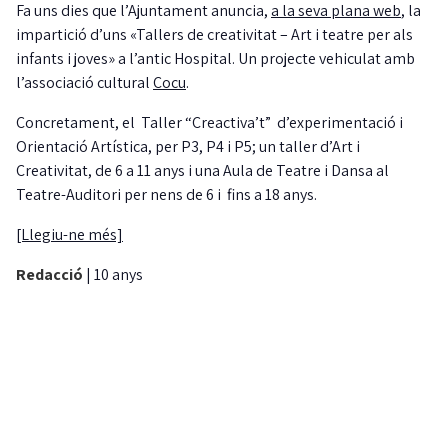
Fa uns dies que l’Ajuntament anuncia,
a la seva plana web
, la
impartició d’uns «Tallers de creativitat – Art i teatre per als
infants i joves» a l’antic Hospital. Un projecte vehiculat amb
l’associació cultural
Cocu
.
Concretament, el Taller “Creactiva’t” d’experimentació i
Orientació Artística, per P3, P4 i P5; un taller d’Art i
Creativitat, de 6 a 11 anys i una Aula de Teatre i Dansa al
Teatre-Auditori per nens de 6 i fins a 18 anys.
[Llegiu-ne més]
Redacció
|
10 anys