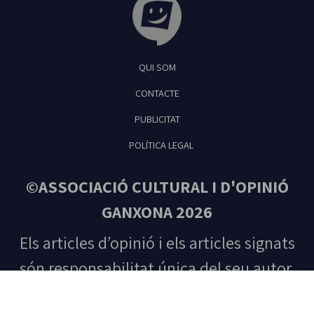
Tribuna Ganxona - Revista digital de Sant
QUI SOM
Feliu de Guíxols
CONTACTE
PUBLICITAT
POLÍTICA LEGAL
©ASSOCIACIÓ CULTURAL I D'OPINIÓ
GANXONA 2026
Els articles d’opinió i els articles signats
són responsabilitat única del seu autor.
Tots els drets reservats. Prohibida la