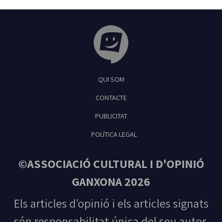
Tribuna Ganxona - Revista digital de Sant
QUI SOM
Feliu de Guíxols
CONTACTE
PUBLICITAT
POLÍTICA LEGAL
©ASSOCIACIÓ CULTURAL I D'OPINIÓ
GANXONA 2026
Els articles d’opinió i els articles signats
són responsabilitat única del seu autor.