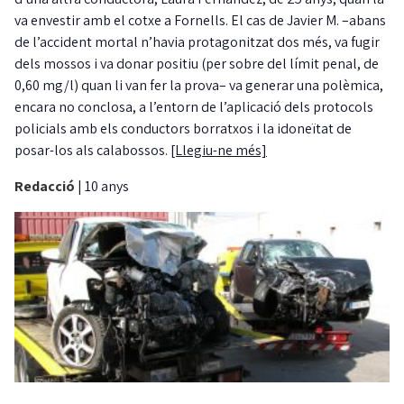
va envestir amb el cotxe a Fornells. El cas de Javier M. –abans
de l’accident mortal n’havia protagonitzat dos més, va fugir
dels mossos i va donar positiu (per sobre del límit penal, de
0,60 mg/l) quan li van fer la prova– va generar una polèmica,
encara no conclosa, a l’entorn de l’aplicació dels protocols
policials amb els conductors borratxos i la idoneïtat de
posar-los als calabossos.
[Llegiu-ne més]
Redacció
|
10 anys