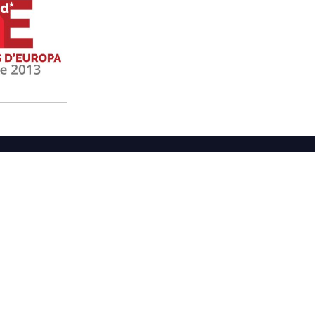
t Feliu de Guíxols