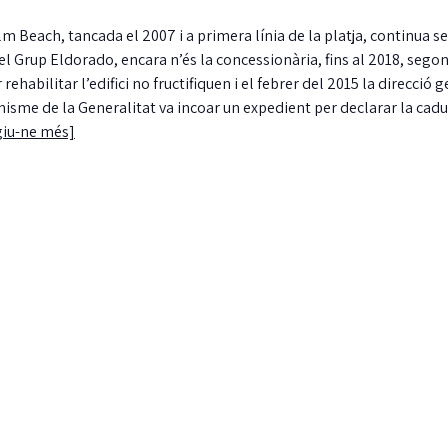
alm Beach, tancada el 2007 i a primera línia de la platja, continua s
l Grup Eldorado, encara n’és la concessionària, fins al 2018, segons
rehabilitar l’edifici no fructifiquen i el febrer del 2015 la direcció 
nisme de la Generalitat va incoar un expedient per declarar la cadu
giu-ne més]