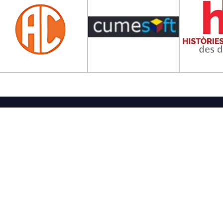
Tribuna Ganxona - Revista digital de San
QUI SOM
CONTACTE
PUBLICITAT
POLÍTICA LEGAL