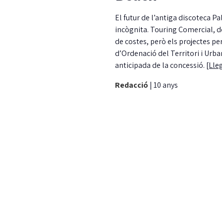
El futur de l’antiga discoteca P
incògnita. Touring Comercial, de
de costes, però els projectes per 
d’Ordenació del Territori i Urba
anticipada de la concessió.
[Lle
Redacció
|
10 anys