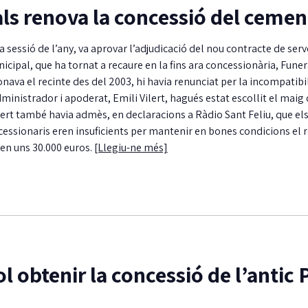
ls renova la concessió del cement
ra sessió de l’any, va aprovar l’adjudicació del nou contracte de serve
ipal, que ha tornat a recaure en la fins ara concessionària, Funer
onava el recinte des del 2003, hi havia renunciat per la incompatibi
dministrador i apoderat, Emili Vilert, hagués estat escollit el maig
lert també havia admès, en declaracions a Ràdio Sant Feliu, que el
essionaris eren insuficients per mantenir en bones condicions el r
 en uns 30.000 euros.
[Llegiu-ne més]
l obtenir la concessió de l’antic