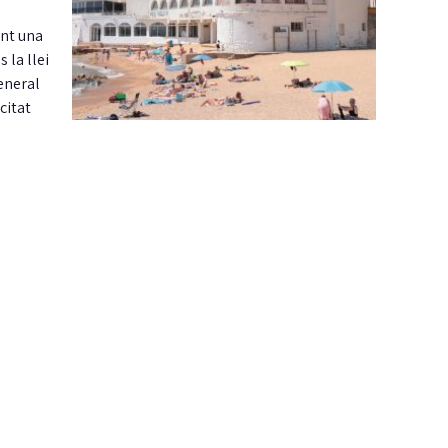
ent una
 la llei
general
citat