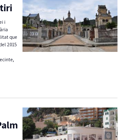
iri
i i
ària
litat que
 del 2015
s
ecinte,
 Palm