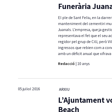
Funerària Juana
El ple de Sant Feliu, en la darre
manteniment del cementiri munic
Juanals. L’empresa, que ja gesti
representava el fet que el seu a
regidor pel grup de CiU, però Vi
ingressos que rebien com a conc
amb un dèficit anual que xifrava
Redacció
|
10 anys
05 juliol 2016
ARXIU
L’Ajuntament vo
Beach