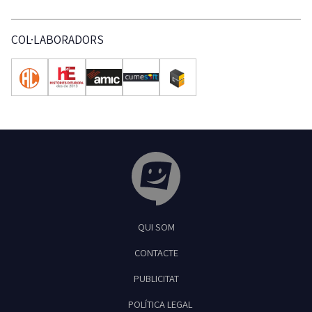
COL·LABORADORS
Tribuna Ganxona - Revista digital de Sant
QUI SOM
Feliu de Guíxols
CONTACTE
PUBLICITAT
POLÍTICA LEGAL