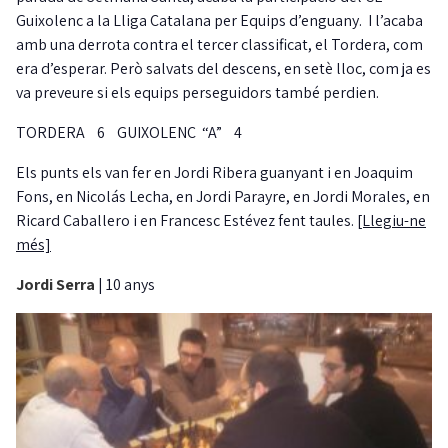
Guixolenc a la Lliga Catalana per Equips d’enguany. I l’acaba
amb una derrota contra el tercer classificat, el Tordera, com
era d’esperar. Però salvats del descens, en setè lloc, com ja es
va preveure si els equips perseguidors també perdien.
TORDERA 6 GUIXOLENC “A” 4
Els punts els van fer en Jordi Ribera guanyant i en Joaquim
Fons, en Nicolás Lecha, en Jordi Parayre, en Jordi Morales, en
Ricard Caballero i en Francesc Estévez fent taules.
[Llegiu-ne
més]
Jordi Serra
|
10 anys