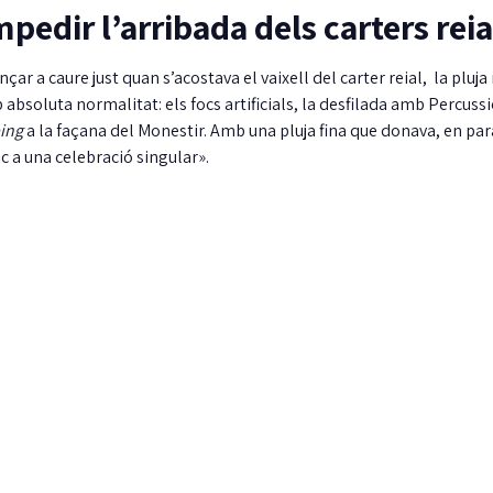
mpedir l’arribada dels carters reia
r a caure just quan s’acostava el vaixell del carter reial, la pluja
absoluta normalitat: els focs artificials, la desfilada amb Percuss
ing
a la façana del Monestir. Amb una pluja fina que donava, en par
c a una celebració singular».