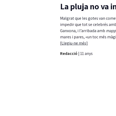
La pluja no va i
Malgrat que les gotes van comença
impedir que tot se celebrés amb 
Ganxona, i l’arribada amb
mapp
mares i pares, «un toc més màgi
[Llegiu-ne més]
Redacció
|
11 anys