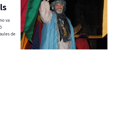
ls
 no va
ió
aules de