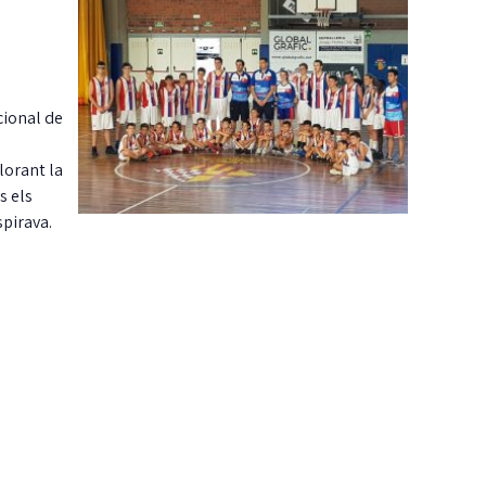
cional de
lorant la
s els
spirava.