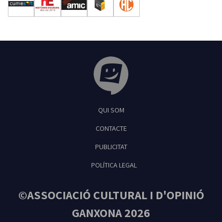
Tribuna Ganxona - Revista digital de Sant
QUI SOM
Feliu de Guíxols
CONTACTE
PUBLICITAT
POLÍTICA LEGAL
©ASSOCIACIÓ CULTURAL I D'OPINIÓ
GANXONA 2026