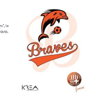
s”, la
equip,