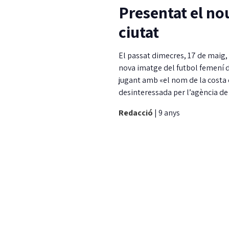
Presentat el no
ciutat
El passat dimecres, 17 de maig, e
nova imatge del futbol femení de
jugant amb «el nom de la costa d
desinteressada per l’agència de
Redacció
|
9 anys