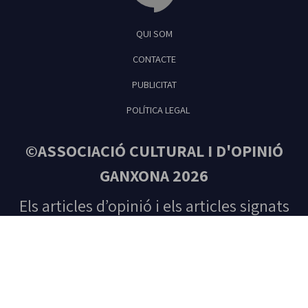
Tribuna Ganxona - Revista digital de Sant
QUI SOM
Feliu de Guíxols
CONTACTE
PUBLICITAT
POLÍTICA LEGAL
©ASSOCIACIÓ CULTURAL I D'OPINIÓ
GANXONA 2026
Els articles d’opinió i els articles signats
són responsabilitat única del seu autor.
Tots els drets reservats. Prohibida la
reproducció total o parcial del contingut
sense autorització prèvia de l’editora.