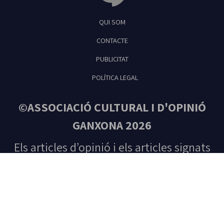
Tribuna Ganxona - Revista digital de Sant
QUI SOM
Feliu de Guíxols
CONTACTE
PUBLICITAT
POLÍTICA LEGAL
©ASSOCIACIÓ CULTURAL I D'OPINIÓ
GANXONA 2026
Els articles d’opinió i els articles signats
són responsabilitat única del seu autor.
Tots els drets reservats. Prohibida la
reproducció total o parcial del contingut
sense autorització prèvia de l’editora.