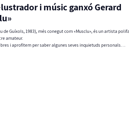
·lustrador i músic ganxó Gerard
lu»
u de Guíxols, 1983), més conegut com «Musclu», és un artista polifa
atre amateur.
obres i aprofitem per saber algunes seves inquietuds personals…