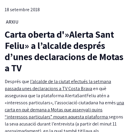
18 setembre 2018
ARXIU
Carta oberta d'»Alerta Sant
Feliu» a l’alcalde després
d’unes declaracions de Motas
a TV
Després que
l’alcalde de la ciutat efectués la setmana
passada unes declaracions a TV Costa Brava
en què
assegurava que la plataforma AlertaSantFeliu atén a
«interessos particulars», l’associació ciutadana ha emès
una
carta en què demana a Motas que assenyali quins
“interessos particulars” mouen aquesta plataforma
segons
la seva acusació durant l’entrevista (a partir del minut 11
aproximadament), en la qual també titllava als