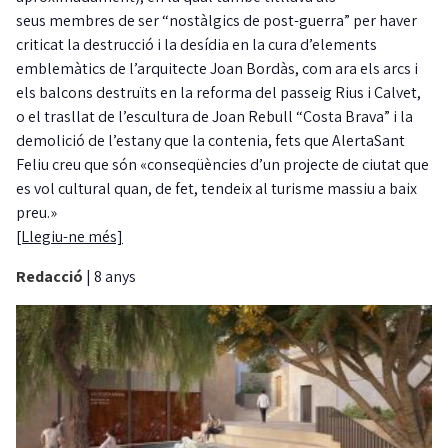
seus membres de ser “nostàlgics de post-guerra” per haver
criticat la destrucció i la desídia en la cura d’elements
emblemàtics de l’arquitecte Joan Bordàs, com ara els arcs i
els balcons destruïts en la reforma del passeig Rius i Calvet,
o el trasllat de l’escultura de Joan Rebull “Costa Brava” i la
demolició de l’estany que la contenia, fets que AlertaSant
Feliu creu que són «conseqüències d’un projecte de ciutat que
es vol cultural quan, de fet, tendeix al turisme massiu a baix
preu.»
[Llegiu-ne més]
Redacció
|
8 anys