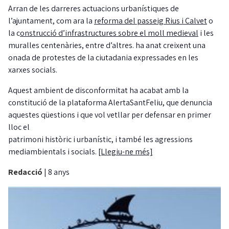
Arran de les darreres actuacions urbanístiques de
l’ajuntament, com ara la
reforma del passeig Rius i Calvet
o
la c
onstrucció d’infrastructures sobre el moll medieval
i les
muralles centenàries, entre d’altres. ha anat creixent una
onada de protestes de la ciutadania expressades en les
xarxes socials.
Aquest ambient de disconformitat ha acabat amb la
constitució de la plataforma AlertaSantFeliu, que denuncia
aquestes qüestions i que vol vetllar per defensar en primer
lloc el
patrimoni històric i urbanístic, i també les agressions
mediambientals i socials.
[Llegiu-ne més]
Redacció
|
8 anys