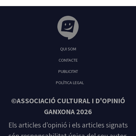
Tribuna Ganxona - Revista digital de Sant
QUI SOM
Feliu de Guíxols
CONTACTE
PUBLICITAT
POLÍTICA LEGAL
©ASSOCIACIÓ CULTURAL I D'OPINIÓ
GANXONA 2026
Els articles d’opinió i els articles signats
són responsabilitat única del seu autor.