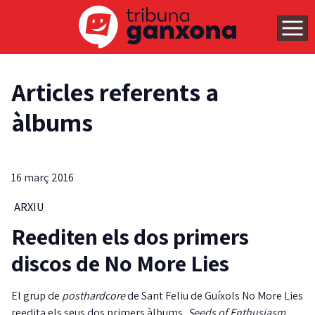
Articles referents a
àlbums
16 març 2016
ARXIU
Reediten els dos primers
discos de No More Lies
El grup de
posthardcore
de Sant Feliu de Guíxols No More Lies
reedita els seus dos primers àlbums,
Seeds of Enthusiasm