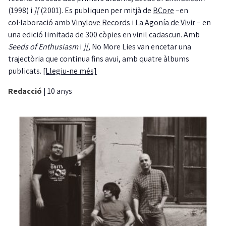
(1998) i
][
(2001). Es publiquen per mitjà de
BCore
–en
col·laboració amb
Vinylove Records
i
La Agonía de Vivir
– en
una edició limitada de 300 còpies en vinil cadascun. Amb
Seeds of Enthusiasm
i
][
, No More Lies van encetar una
trajectòria que continua fins avui, amb quatre àlbums
publicats.
[Llegiu-ne més]
Redacció
|
10 anys