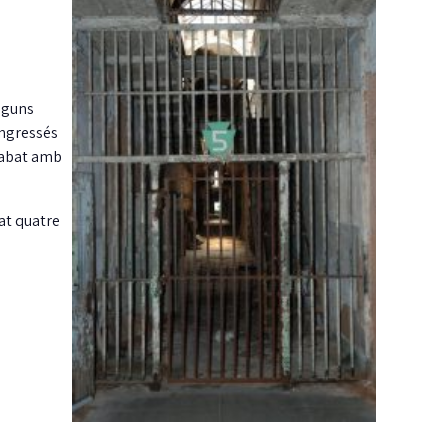
lguns
ingressés
acabat amb
nat quatre