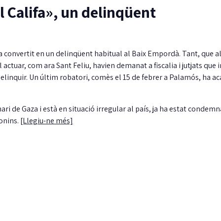
Califa», un delinqüent
 convertit en un delinqüent habitual al Baix Empordà. Tant, que a
actuar, com ara Sant Feliu, havien demanat a fiscalia i jutjats que 
delinquir. Un últim robatori, comès el 15 de febrer a Palamós, ha 
ari de Gaza i està en situació irregular al país, ja ha estat condem
ronins.
[Llegiu-ne més]