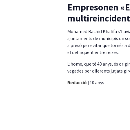
Empresonen «El 
multireincident
Mohamed Rachid Khalifa s’havia
ajuntaments de municipis on sol 
a presó per evitar que tornés a 
el delinqüent entre reixes.
L’home, que té 43 anys, és origin
vegades per diferents jutjats gi
Redacció
|
10 anys