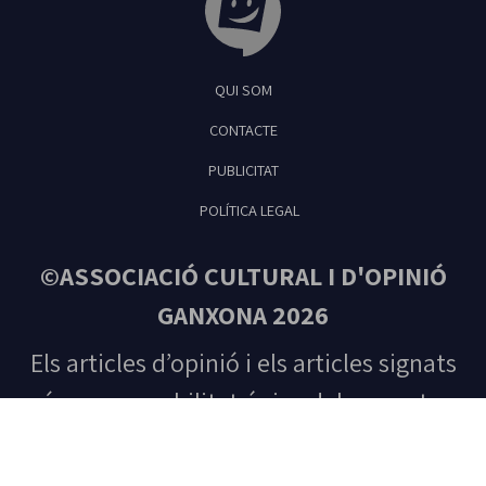
Tribuna Ganxona - Revista digital de Sant
QUI SOM
Feliu de Guíxols
CONTACTE
PUBLICITAT
POLÍTICA LEGAL
©ASSOCIACIÓ CULTURAL I D'OPINIÓ
GANXONA 2026
Els articles d’opinió i els articles signats
són responsabilitat única del seu autor.
Tots els drets reservats. Prohibida la
reproducció total o parcial del contingut