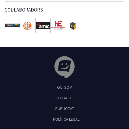
COL·LABORADORS
Tribuna Ganxona - Revista digital de Sant
QUI SOM
Feliu de Guíxols
CONTACTE
PUBLICITAT
POLÍTICA LEGAL