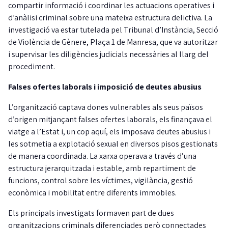
compartir informació i coordinar les actuacions operatives i
d’anàlisi criminal sobre una mateixa estructura delictiva. La
investigació va estar tutelada pel Tribunal d’Instància, Secció
de Violència de Gènere, Plaça 1 de Manresa, que va autoritzar
i supervisar les diligències judicials necessàries al llarg del
procediment.
Falses ofertes laborals i imposició de deutes abusius
L’organització captava dones vulnerables als seus països
d’origen mitjançant falses ofertes laborals, els finançava el
viatge a l’Estat i, un cop aquí, els imposava deutes abusius i
les sotmetia a explotació sexual en diversos pisos gestionats
de manera coordinada. La xarxa operava a través d’una
estructura jerarquitzada i estable, amb repartiment de
funcions, control sobre les víctimes, vigilància, gestió
econòmica i mobilitat entre diferents immobles.
Els principals investigats formaven part de dues
organitzacions criminals diferenciades però connectades