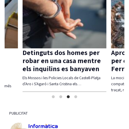
Detinguts dos homes per
Aprov
robar en una casa mentre
per c
els inquilins es banyaven
Ferra
Els Mossos i les Policies Locals de Castell-Platja
La moció d
d'Aro i S'Agaró i Santa Cristina els…
compatibil
olt més
traçat, re
PUBLICITAT