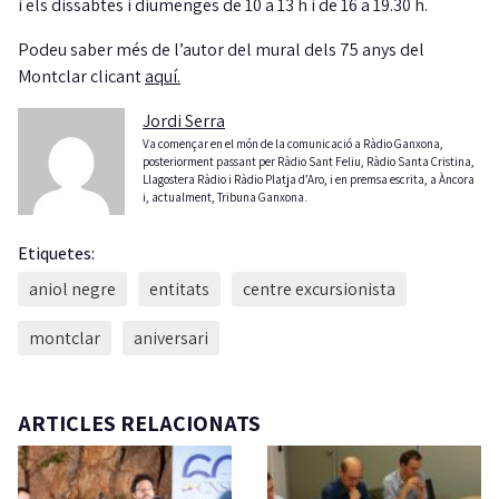
i els dissabtes i diumenges de 10 a 13 h i de 16 a 19.30 h.
Podeu saber més de l’autor del mural dels 75 anys del
Montclar clicant
aquí.
Jordi Serra
Va començar en el món de la comunicació a Ràdio Ganxona,
posteriorment passant per Ràdio Sant Feliu, Ràdio Santa Cristina,
Llagostera Ràdio i Ràdio Platja d’Aro, i en premsa escrita, a Àncora
i, actualment, Tribuna Ganxona.
Etiquetes:
aniol negre
entitats
centre excursionista
montclar
aniversari
ARTICLES RELACIONATS