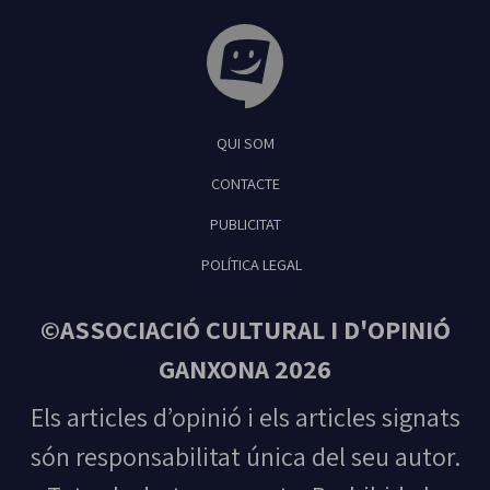
Tribuna Ganxona - Revista digital de Sant
QUI SOM
Feliu de Guíxols
CONTACTE
PUBLICITAT
POLÍTICA LEGAL
©ASSOCIACIÓ CULTURAL I D'OPINIÓ
GANXONA 2026
Els articles d’opinió i els articles signats
són responsabilitat única del seu autor.