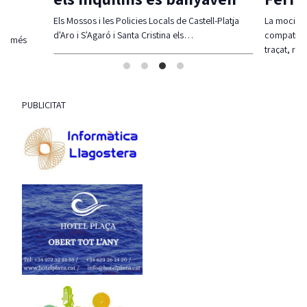
Els Mossos i les Policies Locals de Castell-Platja
La moció d
d'Aro i S'Agaró i Santa Cristina els…
compatibil
olt més
traçat, re
PUBLICITAT