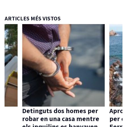
ARTICLES MÉS VISTOS
Detinguts dos homes per
Aprov
robar en una casa mentre
per c
els inquilins es banyaven
Ferra