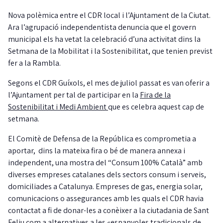
Nova polèmica entre el CDR local i l’Ajuntament de la Ciutat.
Ara l’agrupació independentista denuncia que el govern
municipal els ha vetat la celebració d’una activitat dins la
Setmana de la Mobilitat i la Sostenibilitat, que tenien previst
fer a la Rambla.
Segons el CDR Guíxols, el mes de juliol passat es van oferir a
l’Ajuntament per tal de participar en la
Fira de la
Sostenibilitat i Medi Ambient
que es celebra aquest cap de
setmana.
El Comitè de Defensa de la República es comprometia a
aportar, dins la mateixa fira o bé de manera annexa i
independent, una mostra del “Consum 100% Català” amb
diverses empreses catalanes dels sectors consum i serveis,
domiciliades a Catalunya. Empreses de gas, energia solar,
comunicacions o assegurances amb les quals el CDR havia
contactat a fi de donar-les a conèixer a la ciutadania de Sant
Feliu com a alternatives a les «espanyoles tradicionals de