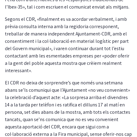
l’Ibex-35», tal i com escriuen el comunicat enviat als mitjans.
Segons el CDR, «finalment es va acordar verbalment, i amb
prèvia consulta interna amb la regidoria corresponent,
treballar de manera independent Ajuntament-CDR, amb el
consentiment i la col·laboració en material logístic per part
del Govern municipal», i varen continuar durant tot l’estiu
contactant amb les esmentades empreses per «poder oferir
a la gent del poble aquesta mostra que crèiem realment
interessant».
El CDR no deixa de sorprendre’s que només una setmana
abans se’ls comuniqui que l’Ajuntament «no veu convenient»
la celebració d’aquest acte: «La sorpresa arriba el divendres
14 a la tarda per telèfon i es ratifica el dilluns 17 al matí en
persona, set dies abans de la mostra, amb tots els contactes
tancats, quan se’ns comunica que no es veu convenient
aquesta aportació del CDR, encara que sigui com a
col·laboració externa a la Fira municipal, sense oferir-nos cap