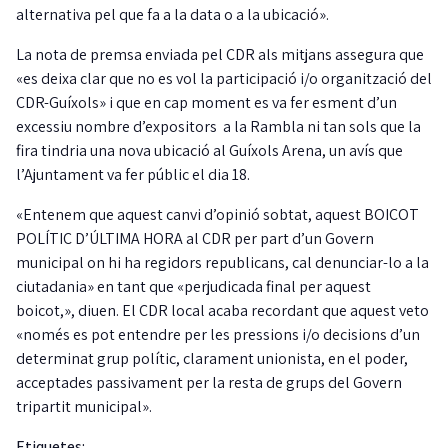
alternativa pel que fa a la data o a la ubicació».
La nota de premsa enviada pel CDR als mitjans assegura que
«es deixa clar que no es vol la participació i/o organització del
CDR-Guíxols» i que en cap moment es va fer esment d’un
excessiu nombre d’expositors a la Rambla ni tan sols que la
fira tindria una nova ubicació al Guíxols Arena, un avís que
l’Ajuntament va fer públic el dia 18.
«Entenem que aquest canvi d’opinió sobtat, aquest BOICOT
POLÍTIC D’ÚLTIMA HORA al CDR per part d’un Govern
municipal on hi ha regidors republicans, cal denunciar-lo a la
ciutadania» en tant que «perjudicada final per aquest
boicot,», diuen. El CDR local acaba recordant que aquest veto
«només es pot entendre per les pressions i/o decisions d’un
determinat grup polític, clarament unionista, en el poder,
acceptades passivament per la resta de grups del Govern
tripartit municipal».
Etiquetes: