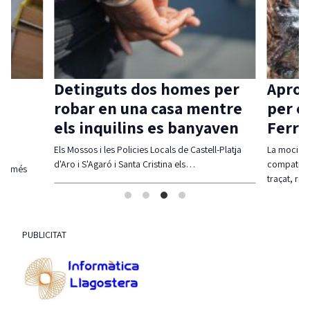
Detinguts dos homes per
Aprov
robar en una casa mentre
per c
els inquilins es banyaven
Ferra
Els Mossos i les Policies Locals de Castell-Platja
La moció d
d'Aro i S'Agaró i Santa Cristina els…
compatibil
olt més
traçat, re
PUBLICITAT