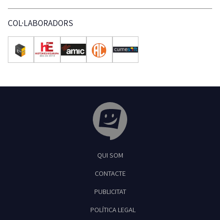
COL·LABORADORS
Tribuna Ganxona - Revista digital de Sant
QUI SOM
Feliu de Guíxols
CONTACTE
PUBLICITAT
POLÍTICA LEGAL