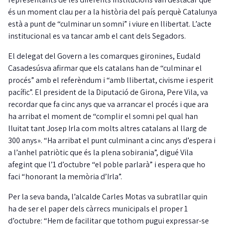
és un moment clau per a la història del país perquè Catalunya
està a punt de “culminar un somni” i viure en llibertat. L’acte
institucional es va tancar amb el cant dels Segadors.
El delegat del Govern a les comarques gironines, Eudald
Casadesúsva afirmar que els catalans han de “culminar el
procés” amb el referèndum i “amb llibertat, civisme i esperit
pacífic”. El president de la Diputació de Girona, Pere Vila, va
recordar que fa cinc anys que va arrancar el procés i que ara
ha arribat el moment de “complir el somni pel qual han
lluitat tant Josep Irla com molts altres catalans al llarg de
300 anys». “Ha arribat el punt culminant a cinc anys d’espera i
a l’anhel patriòtic que és la plena sobirania”, digué Vila
afegint que l’1 d’octubre “el poble parlarà” i espera que ho
faci “honorant la memòria d’Irla”.
Per la seva banda, l’alcalde Carles Motas va subratllar quin
ha de ser el paper dels càrrecs municipals el proper 1
d’octubre: “Hem de facilitar que tothom pugui expressar-se