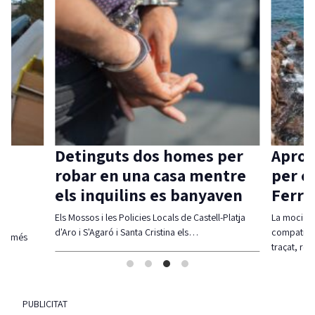
Detinguts dos homes per
Aprov
robar en una casa mentre
per c
els inquilins es banyaven
Ferra
Els Mossos i les Policies Locals de Castell-Platja
La moció d
d'Aro i S'Agaró i Santa Cristina els…
compatibil
olt més
traçat, re
PUBLICITAT