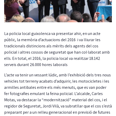
La policia local guixolenca va presentar ahir, en un acte
públic, la memòria d’actuacions del 2016 i va lliurar les
tradicionals distincions als mèrits dels agents del cos
policial i altres cossos de seguretat que han col·laborat amb
ells. En total, el 2016, la policia local va realitzar 18.142
serveis durant 26.000 hores laborals
L’acte va tenir un vessant lúdic, amb l’exhibició dels tres nous
vehicles tot terreny acabats d’adquirir, les motocicletes i les
armilles antibales entre els més menuts, que es van poder
fer fotografies emulant la feina policial. L’alcalde, Carles
Motas, va destacar la “modernització” material del cos, i el
regidor de Seguretat, Jordi Vilà, va subratllar que el cos s’està
preparant per a un relleu generacional en previsió de futures