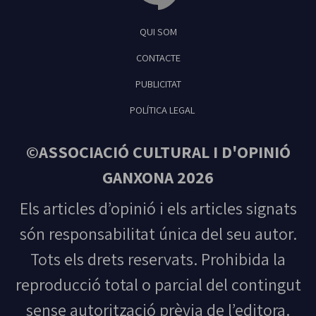
Tribuna Ganxona - Revista digital de Sant
QUI SOM
Feliu de Guíxols
CONTACTE
PUBLICITAT
POLÍTICA LEGAL
©ASSOCIACIÓ CULTURAL I D'OPINIÓ
GANXONA 2026
Els articles d’opinió i els articles signats
són responsabilitat única del seu autor.
Tots els drets reservats. Prohibida la
reproducció total o parcial del contingut
sense autorització prèvia de l’editora.