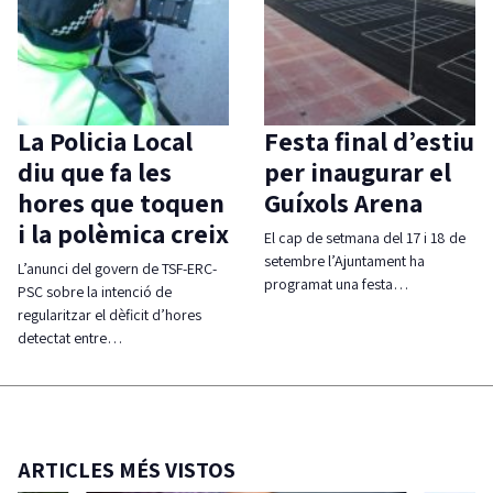
La Policia Local
Festa final d’estiu
diu que fa les
per inaugurar el
hores que toquen
Guíxols Arena
i la polèmica creix
El cap de setmana del 17 i 18 de
setembre l’Ajuntament ha
L’anunci del govern de TSF-ERC-
programat una festa…
PSC sobre la intenció de
regularitzar el dèficit d’hores
detectat entre…
ARTICLES MÉS VISTOS