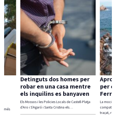
Detinguts dos homes per
Aprov
robar en una casa mentre
per c
els inquilins es banyaven
Ferra
Els Mossos i les Policies Locals de Castell-Platja
La moció d
d'Aro i S'Agaró i Santa Cristina els…
compatibil
olt més
traçat, re