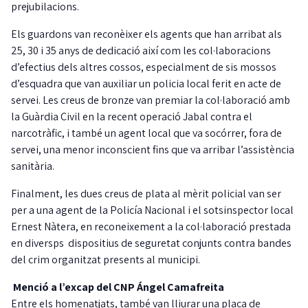
prejubilacions.
Els guardons van reconèixer els agents que han arribat als
25, 30 i 35 anys de dedicació així com les col·laboracions
d’efectius dels altres cossos, especialment de sis mossos
d’esquadra que van auxiliar un policia local ferit en acte de
servei. Les creus de bronze van premiar la col·laboració amb
la Guàrdia Civil en la recent operació Jabal contra el
narcotràfic, i també un agent local que va socórrer, fora de
servei, una menor inconscient fins que va arribar l’assistència
sanitària.
Finalment, les dues creus de plata al mèrit policial van ser
per a una agent de la Policía Nacional i el sotsinspector local
Ernest Nàtera, en reconeixement a la col·laboració prestada
en diversps dispositius de seguretat conjunts contra bandes
del crim organitzat presents al municipi.
Menció a l’excap del CNP Ángel Camafreita
Entre els homenatjats, també van lliurar una placa de