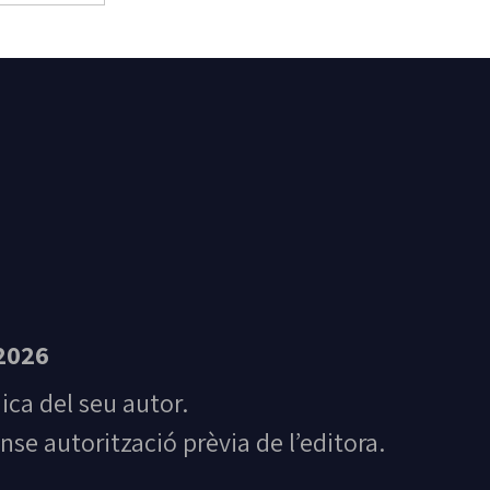
t Feliu de Guíxols
2026
nica del seu autor.
nse autorització prèvia de l’editora.