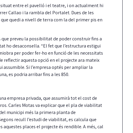
situat entre el pavelló i el teatre, i on actualment hi
arrer Callao i la rambla del Portalet. Dues de les
a que quedi a nivell de terra com la del primer pis en
 que preveu la possibilitat de poder construir fins a
tat ho desaconsella. “El fet que l’estructura estigui
iobra per poder fer-ho en funció de les necessitats
La Taula de
 de reflectir aquesta opció en el projecte ara mateix
ui assumible. Si l’empresa optés per ampliar la
coordinació local pe
a, es podria arribar fins a les 850.
dret a l’habitatge ja
reglament aprovat
Guíxols des del Carrer aplaudeix que
 una empresa privada, que assumirà tot el cost de
fi, la Taula sigui una realitat i insta…
ros. Carles Motas va explicar que el pla de viabilitat
 del municipi més la primera planta de
egons recull l’estudi de viabilitat, es calcula que
 aquestes places el projecte és rendible. A més, cal