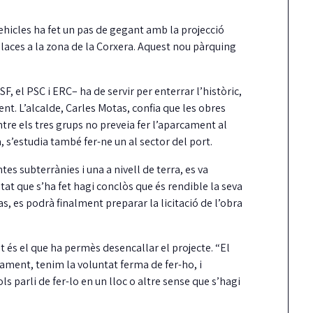
hicles ha fet un pas de gegant amb la projecció
aces a la zona de la Corxera. Aquest nou pàrquing
F, el PSC i ERC– ha de servir per enterrar l’històric,
nt. L’alcalde, Carles Motas, confia que les obres
tre els tres grups no preveia fer l’aparcament al
 s’estudia també fer-ne un al sector del port.
es subterrànies i una a nivell de terra, es va
tat que s’ha fet hagi conclòs que és rendible la seva
as, es podrà finalment preparar la licitació de l’obra
t és el que ha permès desencallar el projecte. “El
ment, tenim la voluntat ferma de fer-ho, i
s parli de fer-lo en un lloc o altre sense que s’hagi