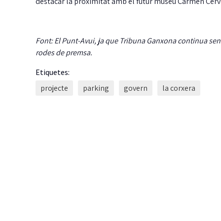
destacar la proximitat amb el futur museu Carmen Cerv
Font: El Punt-Avui, ja que Tribuna Ganxona continua sen
rodes de premsa.
Etiquetes:
projecte
parking
govern
la corxera