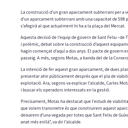
La construcció d’un gran aparcament subterrani per a ve
d’un aparcament subterrani amb una capacitat de 598 pl
s’afegirà al que actualment hi ha a la plaça del Mercat.
Aquesta decisió de l’equip de govern de Sant Feliu –de TS
i polèmic, debat sobre la construcció d’aquest equipame
hagin començat d’aquí a dos anys. El pacte de govern en
passeig. A més, segons Motas, a banda del de la Corxera,
La intenció de fer aquest gran aparcament, de dues plant
presentar ahir públicament després que el pla de viabili
explotació. Ara, segons va explicar l’alcalde, Carles Mot
i buscar els operadors interessats en la gestió.
Precisament, Motas ha destacat que l’estudi de viabilita
que volem transmetre és que construirem aquest aparca
deixarem d’una vegada per totes que Sant Feliu de Guíxol
anat més enllà”, va dir l’alcalde.