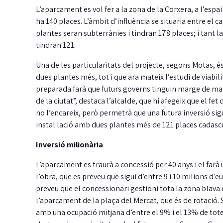
L’aparcament es vol fer a la zona de la Corxera, a l’espai 
ha 140 places. L’àmbit d’influència se situaria entre el c
plantes seran subterrànies i tindran 178 places; i tant l
tindran 121.
Una de les particularitats del projecte, segons Motas, és
dues plantes més, tot i que ara mateix l’estudi de viabili
preparada farà que futurs governs tinguin marge de man
de la ciutat”, destaca l’alcalde, que hi afegeix que el fet
no l’encareix, però permetrà que una futura inversió sig
instal·lació amb dues plantes més de 121 places cadascun
Inversió milionària
L’aparcament es traurà a concessió per 40 anys i el farà
l’obra, que es preveu que sigui d’entre 9 i 10 milions d’eu
preveu que el concessionari gestioni tota la zona blava
l’aparcament de la plaça del Mercat, que és de rotació. S
amb una ocupació mitjana d’entre el 9% i el 13% de totes