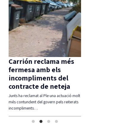
Carrión reclama més
Detinguts dos 
l
fermesa amb els
per robar en una
 té
incompliments del
mentre els inqui
contracte de neteja
es banyaven
, per
Junts ha reclamat al Ple una actuació molt
Els Mossos i les Policies Locals
més contundent del govern pels reiterats
Platja d'Aro i S'Agaró i Santa C
incompliments…