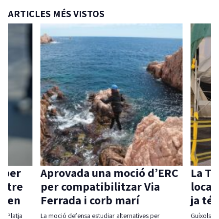
ARTICLES MÉS VISTOS
 per
Aprovada una moció d’ERC
La Ta
ntre
per compatibilitzar Via
local 
aven
Ferrada i corb marí
ja té
l-Platja
La moció defensa estudiar alternatives per
Guíxols des