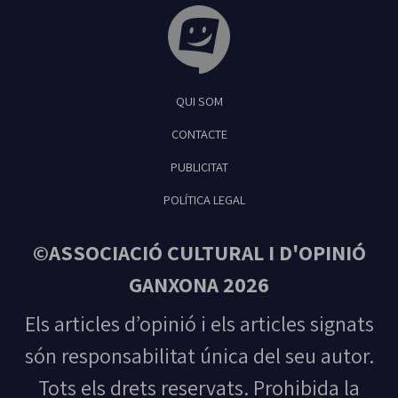
Tribuna Ganxona - Revista digital de Sant
QUI SOM
Feliu de Guíxols
CONTACTE
PUBLICITAT
POLÍTICA LEGAL
©ASSOCIACIÓ CULTURAL I D'OPINIÓ
GANXONA 2026
Els articles d’opinió i els articles signats
són responsabilitat única del seu autor.
Tots els drets reservats. Prohibida la