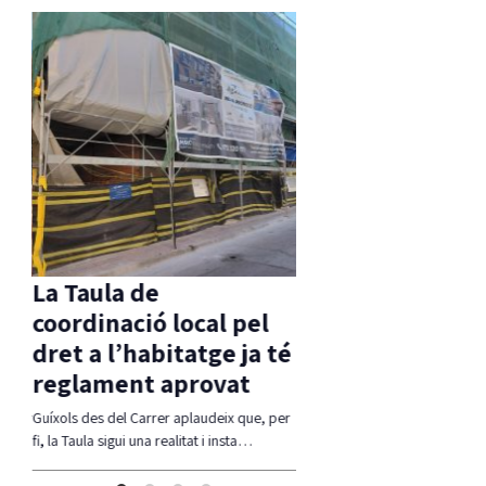
La Taula de
Carrión reclama
coordinació local pel
fermesa amb el
dret a l’habitatge ja té
incompliments 
reglament aprovat
contracte de net
Guíxols des del Carrer aplaudeix que, per
Junts ha reclamat al Ple una a
fi, la Taula sigui una realitat i insta…
més contundent del govern pel
incompliments…