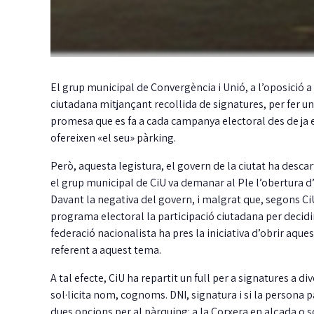
El grup municipal de Convergència i Unió, a l’oposició a
ciutadana mitjançant recollida de signatures, per fer 
promesa que es fa a cada campanya electoral des de ja en
ofereixen «el seu» pàrking.
Però, aquesta legistura, el govern de la ciutat ha desca
el grup municipal de CiU va demanar al Ple l’obertura d’u
Davant la negativa del govern, i malgrat que, segons Ci
programa electoral la participació ciutadana per decidi
federació nacionalista ha pres la iniciativa d’obrir aque
referent a aquest tema.
A tal efecte, CiU ha repartit un full per a signatures a d
sol·licita nom, cognoms. DNI, signatura i si la persona 
dues opcions per al pàrquing: a la Corxera en alçada o s