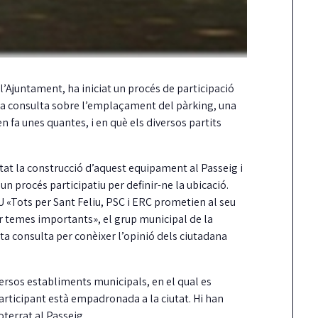
 l’Ajuntament, ha iniciat un procés de participació
una consulta sobre l’emplaçament del pàrking, una
 fa unes quantes, i en què els diversos partits
rtat la construcció d’aquest equipament al Passeig i
n procés participatiu per definir-ne la ubicació.
U «Tots per Sant Feliu, PSC i ERC prometien al seu
r temes importants», el grup municipal de la
sta consulta per conèixer l’opinió dels ciutadana
iversos establiments municipals, en el qual es
participant està empadronada a la ciutat. Hi han
oterrat al Passeig.