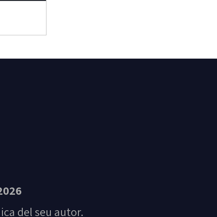
t Feliu de Guíxols
2026
nica del seu autor.