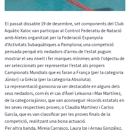
El passat dissabte 19 de desembre, set components del Club
Aquàtic Xaloc van participar al Control Federatiu de Natació
amb Aletes organitzat per la Federació Espanyola
d’Activitats Subaquàtiques a Pamplona; una competició
pensada perquè els nedadors d’arreu de l’estat puguin
mostrar el seu nivell i fer marques mínimes amb l’objectiu de
ser seleccionats per representar l’estat als propers
Campionats Mundials que es faran a França (per la categoria
Júnior) i a Grècia (per la categoria Absoluta).
La representació ganxona va ser destacable en alguns dels
seus nedadors, com és el cas d’Àxel Lekuona i Max Martínez,
de la categoria júnior, que van aconseguir rècords estatals en
les seves respectives proves; o Claudia Martínez i Carlos
García, que es van classificar per les proves finals de la
competició, realitzant una bona actuació.
Per altra banda, Mireia Carrasco, Laura Ize i Arnau González,