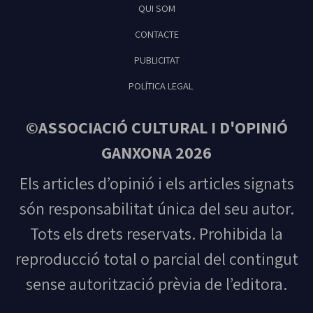
QUI SOM
Feliu de Guíxols
CONTACTE
PUBLICITAT
POLÍTICA LEGAL
©ASSOCIACIÓ CULTURAL I D'OPINIÓ
GANXONA 2026
Els articles d’opinió i els articles signats
són responsabilitat única del seu autor.
Tots els drets reservats. Prohibida la
reproducció total o parcial del contingut
sense autorització prèvia de l’editora.