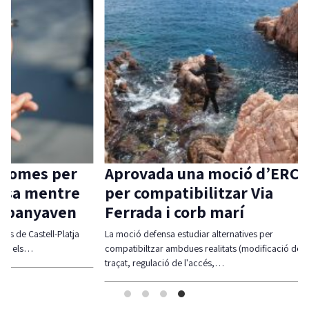
 per
Aprovada una moció d’ERC
La Ta
ntre
per compatibilitzar Via
local 
aven
Ferrada i corb marí
ja té
l-Platja
La moció defensa estudiar alternatives per
Guíxols des
compatibiltzar ambdues realitats (modificació del
Taula sigui
traçat, regulació de l'accés,…