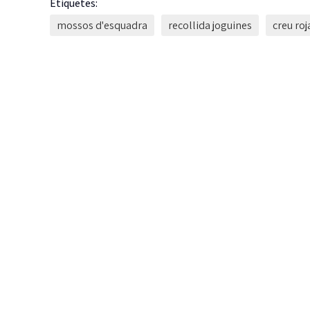
Etiquetes:
mossos d'esquadra
recollida joguines
creu roj
L
c
d
G
fi