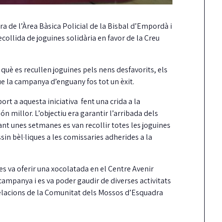
a de l’Àrea Bàsica Policial de la Bisbal d’Empordà i
ollida de joguines solidària en favor de la Creu
què es recullen joguines pels nens desfavorits, els
ue la campanya d’enguany fos tot un èxit.
rt a aquesta iniciativa fent una crida a la
món millor. L’objectiu era garantir l’arribada dels
urant unes setmanes es van recollir totes les joguines
sin bèl·liques a les comissaries adherides a la
es va oferir una xocolatada en el Centre Avenir
campanya i es va poder gaudir de diverses activitats
 Relacions de la Comunitat dels Mossos d’Esquadra