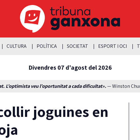
CULTURA
POLÍTICA
SOCIETAT
ESPORT I OCI
T
Divendres 07 d'agost del 2026
t. L’optimista veu l’oportunitat a cada dificultat».
— Winston Churc
ollir joguines en
oja