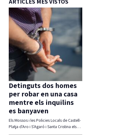
ARTICLES MÉS VISTOS
s
Detinguts dos homes
Aprovada una m
per robar en una casa
d’ERC per
mentre els inquilins
compatibilitzar 
es banyaven
Ferrada i corb m
 molt
Els Mossos i les Policies Locals de Castell-
La moció defensa estudiar alte
rats
Platja d'Aro i S'Agaró i Santa Cristina els…
compatibiltzar ambdues realit
(modificació del traçat, regul