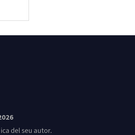
t Feliu de Guíxols
2026
nica del seu autor.