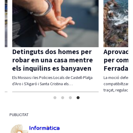
s per
Aprovada una moció d’ERC
Car
mentre
per compatibilitzar Via
fer
nyaven
Ferrada i corb marí
inc
cont
tell-Platja
La moció defensa estudiar alternatives per
compatibiltzar ambdues realitats (modificació del
Junts h
traçat, regulació de l'accés,…
contund
incomp
PUBLICITAT