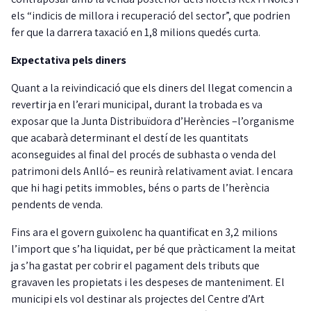
els “indicis de millora i recuperació del sector”, que podrien
fer que la darrera taxació en 1,8 milions quedés curta.
Expectativa pels diners
Quant a la reivindicació que els diners del llegat comencin a
revertir ja en l’erari municipal, durant la trobada es va
exposar que la Junta Distribuïdora d’Herències –l’organisme
que acabarà determinant el destí de les quantitats
aconseguides al final del procés de subhasta o venda del
patrimoni dels Anlló– es reunirà relativament aviat. I encara
que hi hagi petits immobles, béns o parts de l’herència
pendents de venda.
Fins ara el govern guixolenc ha quantificat en 3,2 milions
l’import que s’ha liquidat, per bé que pràcticament la meitat
ja s’ha gastat per cobrir el pagament dels tributs que
gravaven les propietats i les despeses de manteniment. El
municipi els vol destinar als projectes del Centre d’Art