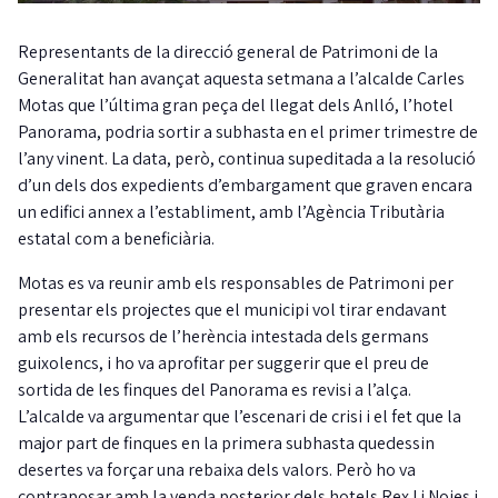
Representants de la direcció general de Patrimoni de la
Generalitat han avançat aquesta setmana a l’alcalde Carles
Motas que l’última gran peça del llegat dels Anlló, l’hotel
Panorama, podria sortir a subhasta en el primer trimestre de
l’any vinent. La data, però, continua supeditada a la resolució
d’un dels dos expedients d’embargament que graven encara
un edifici annex a l’establiment, amb l’Agència Tributària
estatal com a beneficiària.
Motas es va reunir amb els responsables de Patrimoni per
presentar els projectes que el municipi vol tirar endavant
amb els recursos de l’herència intestada dels germans
guixolencs, i ho va aprofitar per suggerir que el preu de
sortida de les finques del Panorama es revisi a l’alça.
L’alcalde va argumentar que l’escenari de crisi i el fet que la
major part de finques en la primera subhasta quedessin
desertes va forçar una rebaixa dels valors. Però ho va
contraposar amb la venda posterior dels hotels Rex I i Noies i